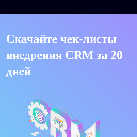
Скачайте чек-листы
внедрения CRM за 20
дней