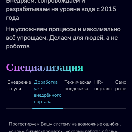
Внедряем, сопровождаем и
разрабатываем на уровне кода с 2015
года
Не усложняем процессы и максимально
всё упрощаем. Делаем для людей, а не
роботов
Специализация
Внедрение
Доработка
Техническая
HR-
Самопи
с нуля
уже
поддержка
порталы
решени
внедрённого
портала
Протестируем Вашу систему на возможные ошибки,
С
усилим бизнес-процессы, ускорим работу, обучим
к