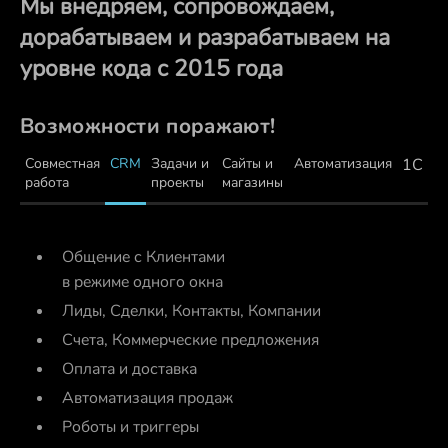
Мы внедряем, сопровождаем,
дорабатываем и разрабатываем на
уровне кода с 2015 года
Возможности поражают!
Совместная
CRM
Задачи и
Сайты и
Автоматизация
1С
работа
проекты
магазины
Всё для управления задачам
Диаграмма Ганта
ы, Компании
Канбан
предложения
Учет времени
Обсуждения в задачах
Фокусировка внимания
Интегрировано с CRM